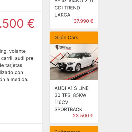
BENZ VIANO 2. 0
CDI TREND
LARGA
.500 €
37.990 €
Gijón Cars
ing, volante
arril, audi pre
e tarjetas
alizado con
ción a medida.
AUDI A1 S LINE
30 TFSI 85KW
116CV
SPORTBACK
23.500 €
Celtamotor