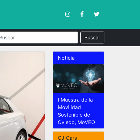
Buscar
Noticia
I Muestra de la
Movilidad
Sostenible de
Oviedo, MoVEO
GJ Cars