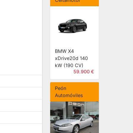
BMW X4
xDrive20d 140
kW (190 CV)
59.900 €
Peón
Automóviles