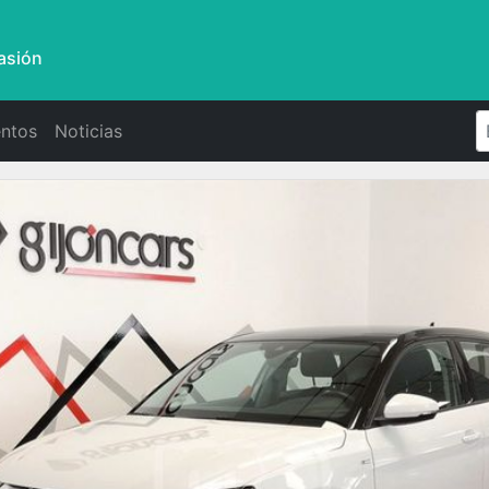
asión
ntos
Noticias