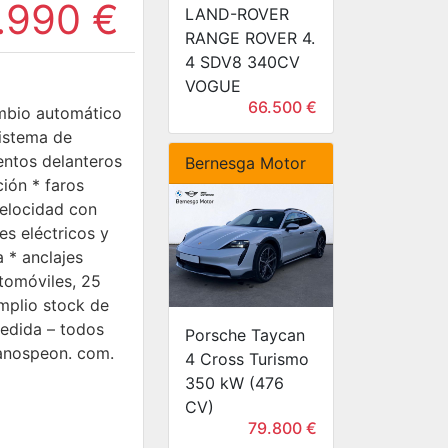
.990 €
LAND-ROVER
RANGE ROVER 4.
4 SDV8 340CV
VOGUE
66.500 €
ambio automático
sistema de
entos delanteros
Bernesga Motor
ión * faros
velocidad con
es eléctricos y
 * anclajes
utomóviles, 25
mplio stock de
medida – todos
Porsche Taycan
manospeon. com.
4 Cross Turismo
350 kW (476
CV)
79.800 €