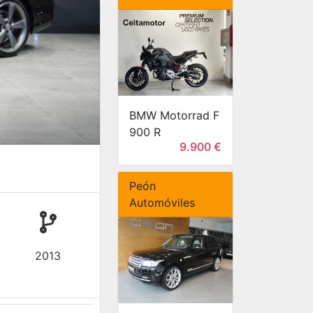
BMW Motorrad F
900 R
9.900 €
Peón
Automóviles
2013