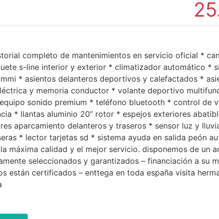
25
storial completo de mantenimientos en servicio oficial * c
uete s-line interior y exterior * climatizador automático * 
mmi * asientos delanteros deportivos y calefactados * asi
léctrica y memoria conductor * volante deportivo multifunc
 equipo sonido premium * teléfono bluetooth * control de 
cia * llantas aluminio 20” rotor * espejos exteriores abatibl
res aparcamiento delanteros y traseros * sensor luz y lluvia
aseras * lector tarjetas sd * sistema ayuda en salida peón a
la máxima calidad y el mejor servicio. disponemos de un a
tamente seleccionados y garantizados – financiación a su 
os están certificados – enttega en toda españa visita her
a