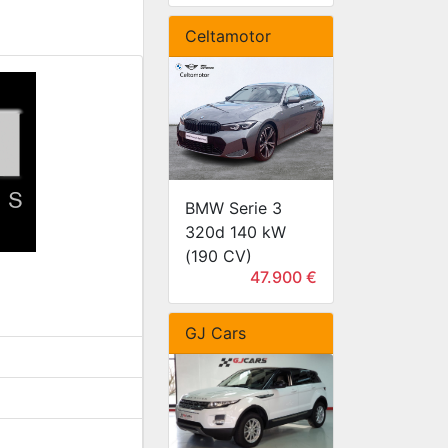
Celtamotor
BMW Serie 3
320d 140 kW
(190 CV)
47.900 €
GJ Cars