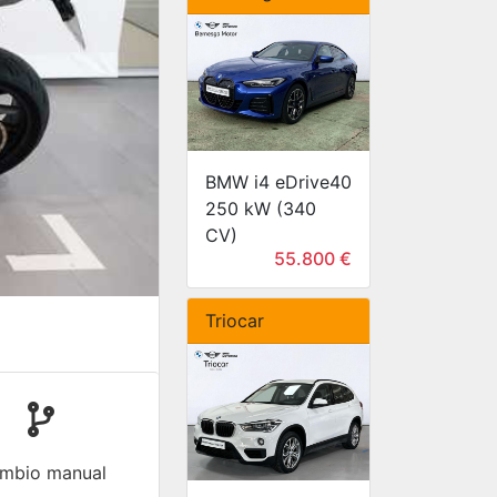
BMW i4 eDrive40
250 kW (340
CV)
55.800 €
Triocar
mbio manual