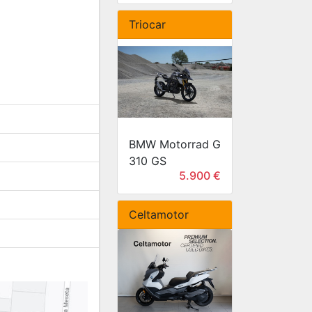
Triocar
BMW Motorrad G
310 GS
5.900 €
Celtamotor