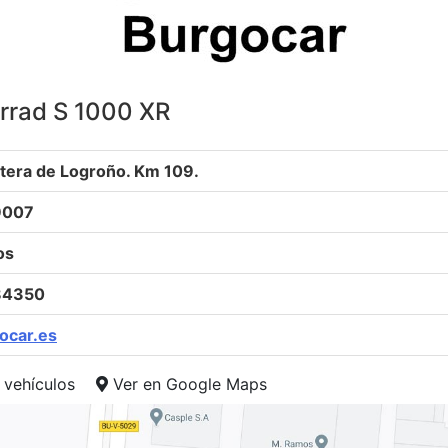
rad S 1000 XR
tera de Logroño. Km 109.
9007
os
84350
ocar.es
 vehículos
Ver en Google Maps