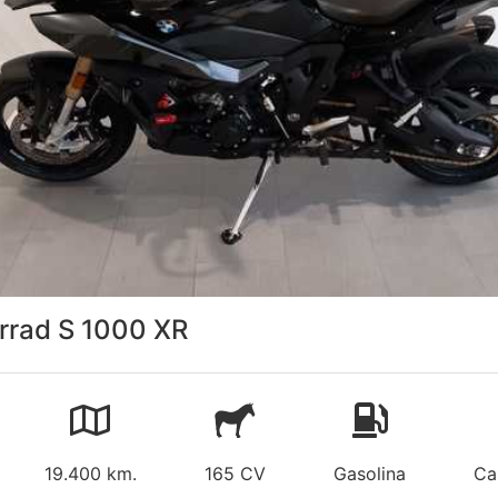
rad S 1000 XR
19.400 km.
165 CV
Gasolina
Ca