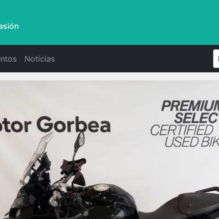
asión
ntos
Noticias