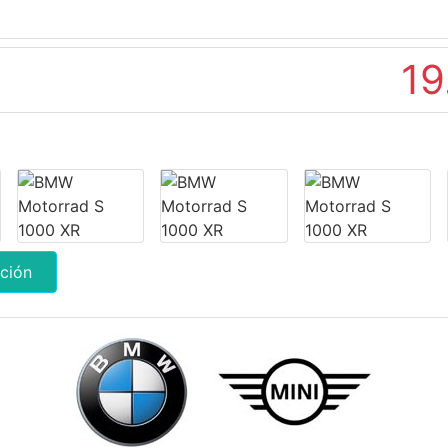
19
ción