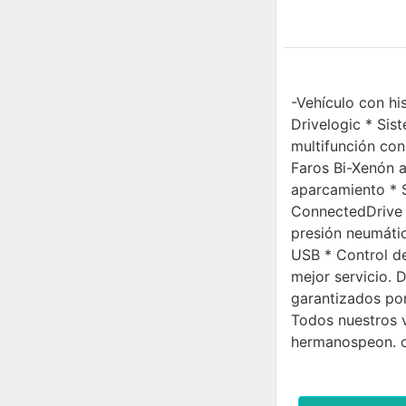
-Vehículo con hi
Drivelogic * Sis
multifunción co
Faros Bi-Xenón a
aparcamiento * S
ConnectedDrive 
presión neumátic
USB * Control d
mejor servicio. 
garantizados por
Todos nuestros v
hermanospeon. c