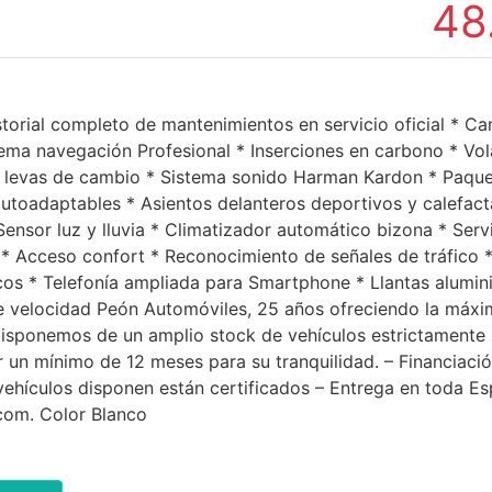
48
storial completo de mantenimientos en servicio oficial * 
tema navegación Profesional * Inserciones en carbono * Vo
n levas de cambio * Sistema sonido Harman Kardon * Paque
utoadaptables * Asientos delanteros deportivos y calefac
ensor luz y lluvia * Climatizador automático bizona * Serv
* Acceso confort * Reconocimiento de señales de tráfico *
os * Telefonía ampliada para Smartphone * Llantas alumini
e velocidad Peón Automóviles, 25 años ofreciendo la máxim
Disponemos de un amplio stock de vehículos estrictamente
 un mínimo de 12 meses para su tranquilidad. – Financiaci
ehículos disponen están certificados – Entrega en toda Es
om. Color Blanco