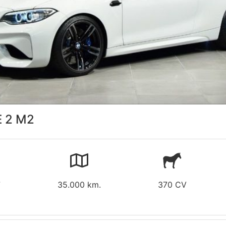
 2 M2
7
35.000 km.
370 CV