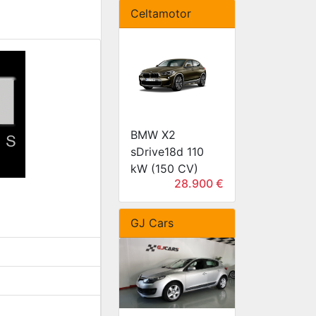
Celtamotor
BMW X2
sDrive18d 110
kW (150 CV)
28.900 €
GJ Cars