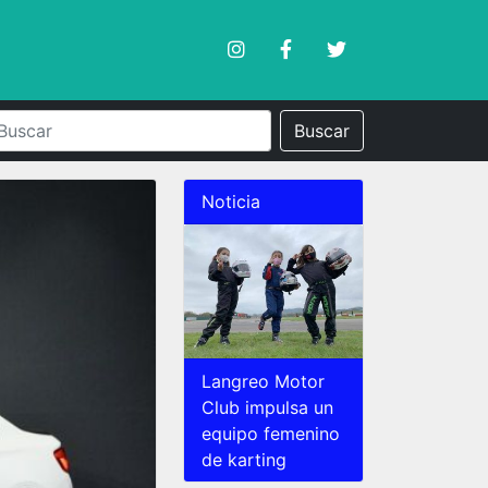
Buscar
Noticia
Langreo Motor
Club impulsa un
equipo femenino
de karting