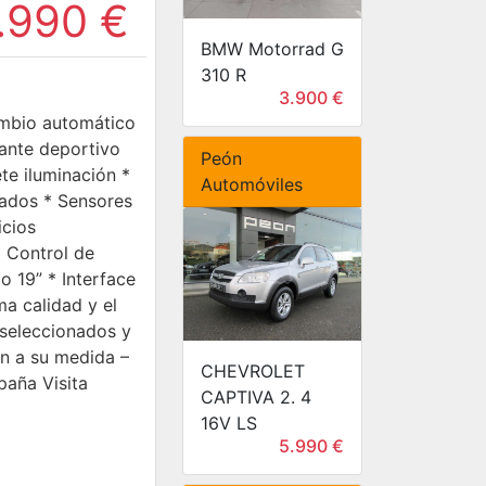
.990 €
BMW Motorrad G
310 R
3.900 €
Cambio automático
lante deportivo
Peón
te iluminación *
Automóviles
tados * Sensores
icios
 Control de
o 19” * Interface
a calidad y el
 seleccionados y
ón a su medida –
CHEVROLET
paña Visita
CAPTIVA 2. 4
16V LS
5.990 €