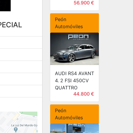
56.900 €
Peón
PECIAL
Automóviles
AUDI RS4 AVANT
4. 2 FSI 450CV
QUATTRO
44.800 €
Peón
Automóviles