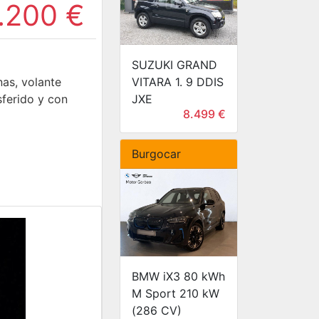
.200 €
SUZUKI GRAND
VITARA 1. 9 DDIS
nas, volante
JXE
sferido y con
8.499 €
Burgocar
BMW iX3 80 kWh
M Sport 210 kW
(286 CV)