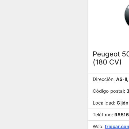
Peugeot 50
(180 CV)
Dirección:
AS-II
Código postal:
Localidad:
Gijón
Teléfono:
9851
Web:
triocar.c