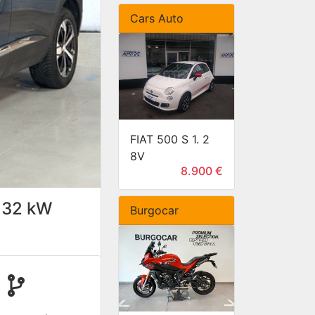
Cars Auto
FIAT 500 S 1. 2
8V
8.900 €
132 kW
Burgocar