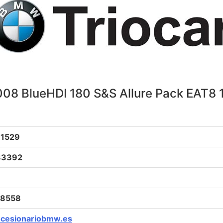
08 BlueHDI 180 S&S Allure Pack EAT8
, 1529
33392
68558
oncesionariobmw.es