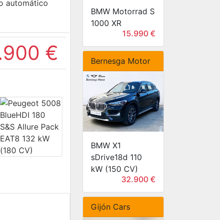
o automático
BMW Motorrad S
1000 XR
15.990 €
.900 €
Bernesga Motor
BMW X1
sDrive18d 110
kW (150 CV)
32.900 €
Gijón Cars