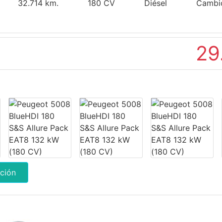
32.714 km.
180 CV
Diésel
Cambi
29
ción