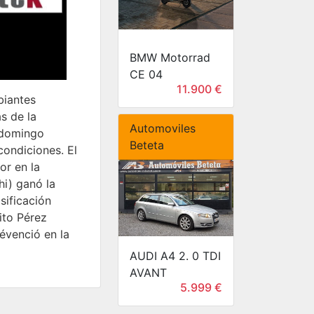
BMW Motorrad
CE 04
11.900 €
biantes
s de la
Automoviles
l domingo
Beteta
condiciones. El
or en la
hi) ganó la
sificación
ito Pérez
évenció en la
AUDI A4 2. 0 TDI
AVANT
5.999 €