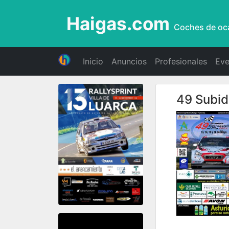
Haigas.com
Coches de oc
Inicio
Anuncios
Profesionales
Eve
49 Subid