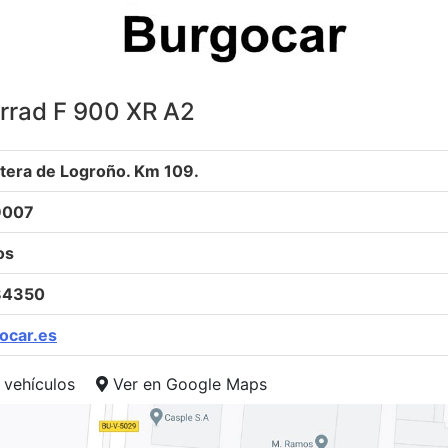
rad F 900 XR A2
tera de Logroño. Km 109.
9007
os
84350
ocar.es
 vehículos
Ver en Google Maps