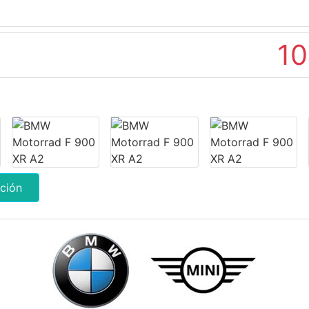
10
ción