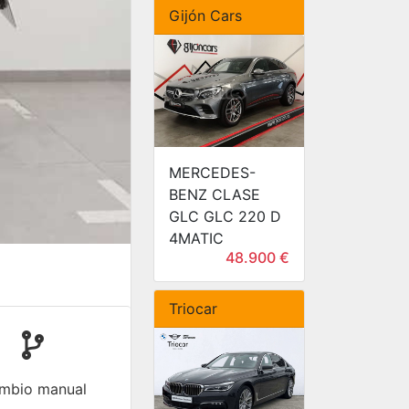
Gijón Cars
MERCEDES-
BENZ CLASE
GLC GLC 220 D
4MATIC
48.900 €
Triocar
mbio manual