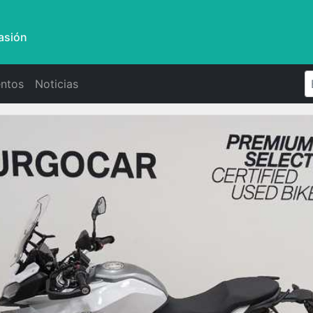
asión
ntos
Noticias