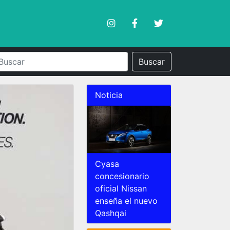
Buscar
Noticia
Cyasa
concesionario
oficial Nissan
enseña el nuevo
Qashqai